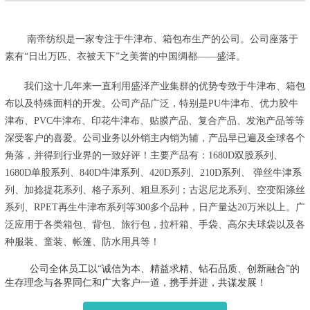
南帝纺织是一家专注于牛津布、箱包布生产的公司。公司座落于
素有“日出万匹、衣被天下”之美誉的中国绸都——盛泽。
我们这十几年来一直利用盛泽产业集群的优势专致于牛津布、箱包
布以及特殊面料的开发。公司产品广泛，特别是PU牛津布、优力胶牛
津布、PVC牛津布、印花牛津布、贴膜产品、复合产品、发泡产品等等
深受客户的喜爱。公司业务以外销主内销为辅，产品早已遍及全球各个
角落，并得到行业界的一致好评！主要产品有：1680D双股系列、
1680D单股系列、840D牛津系列、420D系列、210D系列、 弹丝牛津系
列、加捻提花系列、格子系列、粗旦系列；古迟尼龙系列、空变阳涤丝
系列、RPET再生牛津布系列等300多个品种，日产量达20万米以上。广
泛应用于各类箱包、背包、旅行包，拉杆箱、手袋、高尔夫球袋以及各
种服装、童装、帐篷、防水用具等！
公司全体员工以“诚信为本、精益求精、钻石品质、创新融合”的
生存理念与各界同仁和广大客户一道，携手并进，共谋发展！